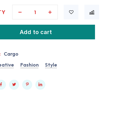
TY
Add to cart
:
Cargo
eative
Fashion
Style