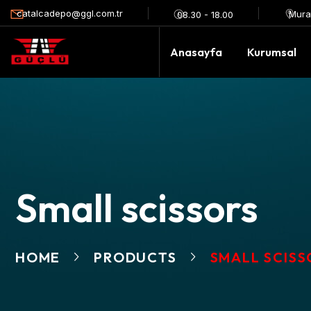
catalcadepo@ggl.com.tr
Mura
08.30 - 18.00
Anasayfa
Kurumsal
Small scissors
HOME
PRODUCTS
SMALL SCISS