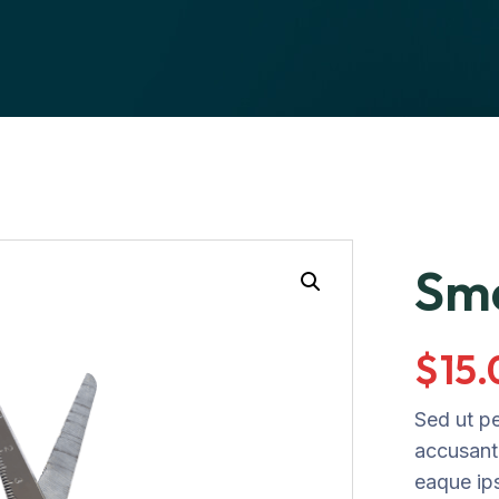
Sma
$
15
Sed ut pe
accusant
eaque ip