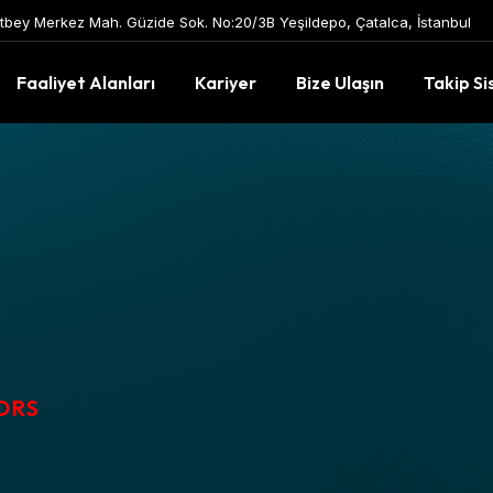
tbey Merkez Mah. Güzide Sok. No:20/3B Yeşildepo, Çatalca, İstanbul
Faaliyet Alanları
Kariyer
Bize Ulaşın
Takip Si
ORS